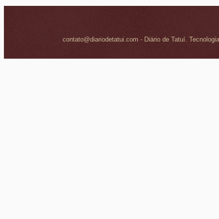
contato@diariodetatui.com - Diário de Tatuí. Tecnologi