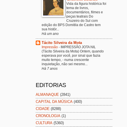
Vida da figura histórica foi
tema de livros,
documentários, filmes e
peças teatrais Do
Cruzeiro do Sul com
edição do BPS Domitila de Castro tem
sua histór...
Há um ano
Tácito Silveira da Mota
Impressão
-
IMPRESSÃO JOTA NIL
(Tácito Silveira da Mota) Ontem, quando
esperava por você, por sinal que fazia
muito tempo, - numa crescente
inquietação, não sei mesmo...
Há 7 anos
EDITORIAS
ALMANAQUE
(2841)
CAPITAL DA MÚSICA
(400)
CIDADE
(8288)
CRONOLOGIA
(1)
CULTURA
(5360)