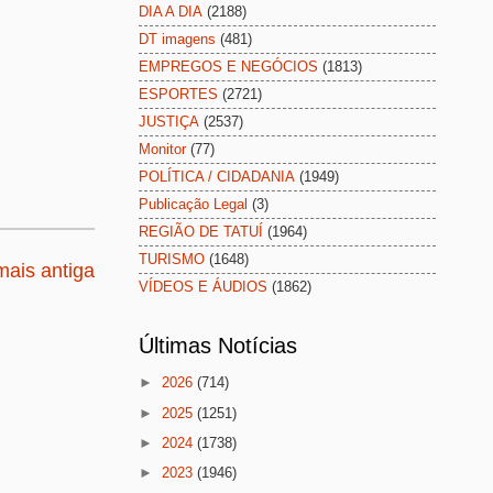
DIA A DIA
(2188)
DT imagens
(481)
EMPREGOS E NEGÓCIOS
(1813)
ESPORTES
(2721)
JUSTIÇA
(2537)
Monitor
(77)
POLÍTICA / CIDADANIA
(1949)
Publicação Legal
(3)
REGIÃO DE TATUÍ
(1964)
TURISMO
(1648)
ais antiga
VÍDEOS E ÁUDIOS
(1862)
Últimas Notícias
►
2026
(714)
►
2025
(1251)
►
2024
(1738)
►
2023
(1946)