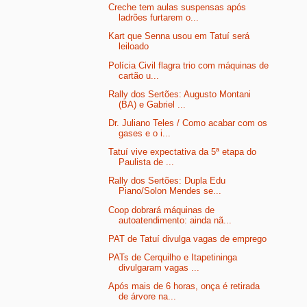
Creche tem aulas suspensas após
ladrões furtarem o...
Kart que Senna usou em Tatuí será
leiloado
Polícia Civil flagra trio com máquinas de
cartão u...
Rally dos Sertões: Augusto Montani
(BA) e Gabriel ...
Dr. Juliano Teles / Como acabar com os
gases e o i...
Tatuí vive expectativa da 5ª etapa do
Paulista de ...
Rally dos Sertões: Dupla Edu
Piano/Solon Mendes se...
Coop dobrará máquinas de
autoatendimento: ainda nã...
PAT de Tatuí divulga vagas de emprego
PATs de Cerquilho e Itapetininga
divulgaram vagas ...
Após mais de 6 horas, onça é retirada
de árvore na...