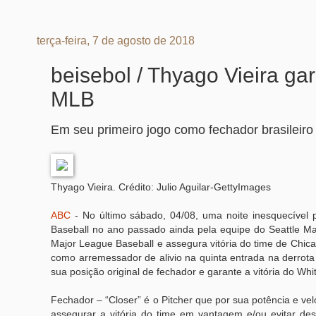
terça-feira, 7 de agosto de 2018
beisebol / Thyago Vieira ga
MLB
Em seu primeiro jogo como fechador brasileiro
Thyago Vieira. Crédito: Julio Aguilar-GettyImages
ABC
- No último sábado, 04/08, uma noite inesquecível p
Baseball no ano passado ainda pela equipe do Seattle M
Major League Baseball e assegura vitória do time de Chic
como arremessador de alivio na quinta entrada na derrota 
sua posição original de fechador e garante a vitória do Wh
Fechador – “Closer” é o Pitcher que por sua potência e ve
assegurar a vitória do time em vantagem e/ou evitar de