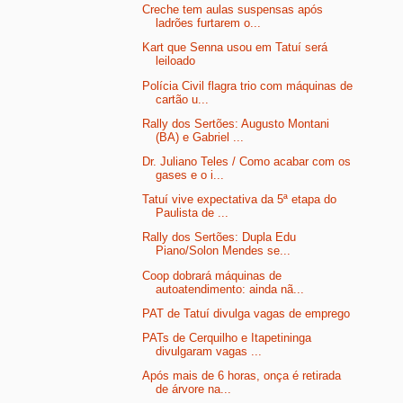
Creche tem aulas suspensas após
ladrões furtarem o...
Kart que Senna usou em Tatuí será
leiloado
Polícia Civil flagra trio com máquinas de
cartão u...
Rally dos Sertões: Augusto Montani
(BA) e Gabriel ...
Dr. Juliano Teles / Como acabar com os
gases e o i...
Tatuí vive expectativa da 5ª etapa do
Paulista de ...
Rally dos Sertões: Dupla Edu
Piano/Solon Mendes se...
Coop dobrará máquinas de
autoatendimento: ainda nã...
PAT de Tatuí divulga vagas de emprego
PATs de Cerquilho e Itapetininga
divulgaram vagas ...
Após mais de 6 horas, onça é retirada
de árvore na...