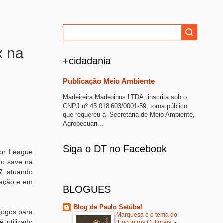
x na
+cidadania
Publicação Meio Ambiente
Madeireira Madepinus LTDA, inscrita sob o
CNPJ nº 45.018.603/0001-59, torna público
que requereu à Secretaria de Meio Ambiente,
Agropecuári...
Siga o DT no Facebook
jor League
ro save na
7, atuando
a ação e em
BLOGUES
Blog de Paulo Setúbal
 jogos para
Marquesa é o tema do
 utilizado
‘Encontros Culturais’
-