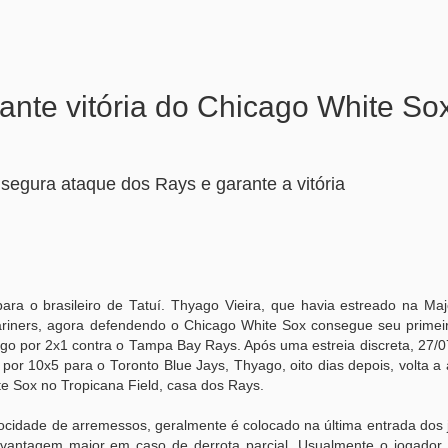
rante vitória do Chicago White So
 segura ataque dos Rays e garante a vitória
ara o brasileiro de Tatuí. Thyago Vieira, que havia estreado na Ma
ariners, agora defendendo o Chicago White Sox consegue seu primei
ago por 2x1 contra o Tampa Bay Rays. Após uma estreia discreta, 27/0
por 10x5 para o Toronto Blue Jays, Thyago, oito dias depois, volta 
ite Sox no Tropicana Field, casa dos Rays.
locidade de arremessos, geralmente é colocado na última entrada dos
svantagem maior em caso de derrota parcial. Usualmente o jogador é