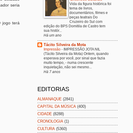
Vida da figura histórica foi
ador seria
tema de livros,
documentários, filmes e
peças teatrais Do
Cruzeiro do Sul com
 jogo terá
edição do BPS Domitila de Castro tem
sua histór...
Há um ano
Tácito Silveira da Mota
Impressão
-
IMPRESSÃO JOTA NIL
(Tácito Silveira da Mota) Ontem, quando
esperava por você, por sinal que fazia
muito tempo, - numa crescente
inquietação, não sei mesmo...
Há 7 anos
EDITORIAS
ALMANAQUE
(2841)
CAPITAL DA MÚSICA
(400)
CIDADE
(8288)
CRONOLOGIA
(1)
CULTURA
(5360)