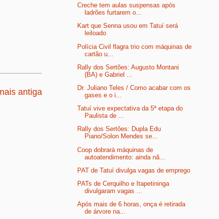
Creche tem aulas suspensas após
ladrões furtarem o...
Kart que Senna usou em Tatuí será
leiloado
Polícia Civil flagra trio com máquinas de
cartão u...
Rally dos Sertões: Augusto Montani
(BA) e Gabriel ...
Dr. Juliano Teles / Como acabar com os
ais antiga
gases e o i...
Tatuí vive expectativa da 5ª etapa do
Paulista de ...
Rally dos Sertões: Dupla Edu
Piano/Solon Mendes se...
Coop dobrará máquinas de
autoatendimento: ainda nã...
PAT de Tatuí divulga vagas de emprego
PATs de Cerquilho e Itapetininga
divulgaram vagas ...
Após mais de 6 horas, onça é retirada
de árvore na...