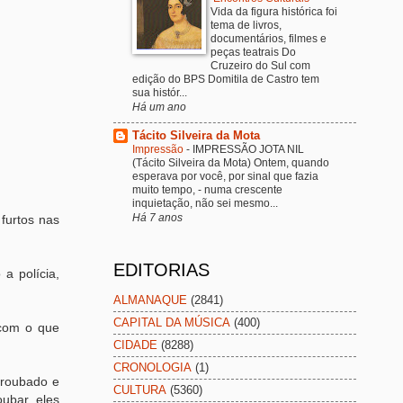
Vida da figura histórica foi
tema de livros,
documentários, filmes e
peças teatrais Do
Cruzeiro do Sul com
edição do BPS Domitila de Castro tem
sua histór...
Há um ano
Tácito Silveira da Mota
Impressão
-
IMPRESSÃO JOTA NIL
(Tácito Silveira da Mota) Ontem, quando
esperava por você, por sinal que fazia
muito tempo, - numa crescente
inquietação, não sei mesmo...
Há 7 anos
furtos nas
EDITORIAS
a polícia,
ALMANAQUE
(2841)
CAPITAL DA MÚSICA
(400)
 com o que
CIDADE
(8288)
CRONOLOGIA
(1)
 roubado e
CULTURA
(5360)
oubar, eles