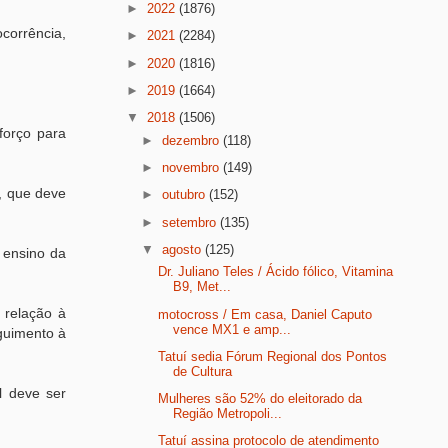
►
2022
(1876)
corrência,
►
2021
(2284)
►
2020
(1816)
►
2019
(1664)
▼
2018
(1506)
forço para
►
dezembro
(118)
►
novembro
(149)
a, que deve
►
outubro
(152)
►
setembro
(135)
▼
agosto
(125)
 ensino da
Dr. Juliano Teles / Ácido fólico, Vitamina
B9, Met...
 relação à
motocross / Em casa, Daniel Caputo
vence MX1 e amp...
guimento à
Tatuí sedia Fórum Regional dos Pontos
de Cultura
l deve ser
Mulheres são 52% do eleitorado da
Região Metropoli...
Tatuí assina protocolo de atendimento