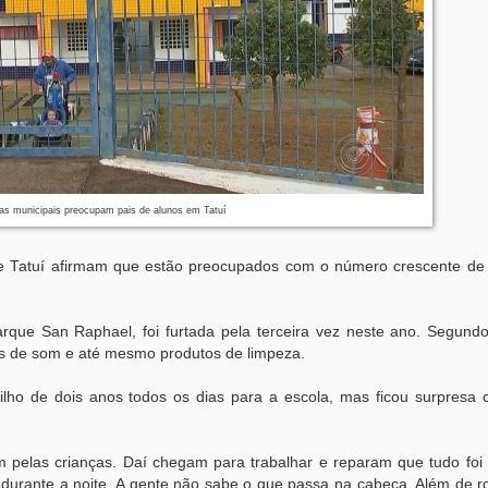
as municipais preocupam pais de alunos em Tatuí
de Tatuí afirmam que estão preocupados com o número crescente de 
que San Raphael, foi furtada pela terceira vez neste ano. Segundo 
xas de som e até mesmo produtos de limpeza.
filho de dois anos todos os dias para a escola, mas ficou surpresa
têm pelas crianças. Daí chegam para trabalhar e reparam que tudo foi
 durante a noite. A gente não sabe o que passa na cabeça. Além de r