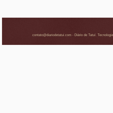
contato@diariodetatui.com - Diário de Tatuí. Tecnologi