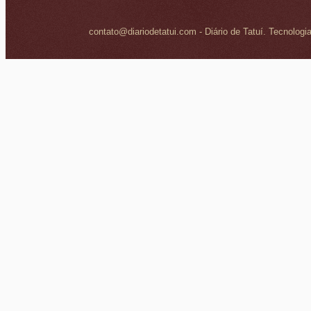
contato@diariodetatui.com - Diário de Tatuí. Tecnologi