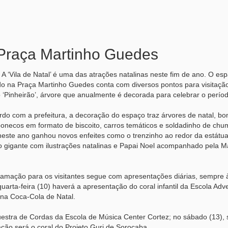
a Praça Martinho Guedes
A ‘Vila de Natal’ é uma das atrações natalinas neste fim de ano. O es
o na Praça Martinho Guedes conta com diversos pontos para visitaçã
‘Pinheirão’, árvore que anualmente é decorada para celebrar o períod
do com a prefeitura, a decoração do espaço traz árvores de natal, b
bonecos em formato de biscoito, carros temáticos e soldadinho de chu
neste ano ganhou novos enfeites como o trenzinho ao redor da estátua
ro gigante com ilustrações natalinas e Papai Noel acompanhado pela 
ramação para os visitantes segue com apresentações diárias, sempre 
uarta-feira (10) haverá a apresentação do coral infantil da Escola Adve
na Coca-Cola de Natal.
uestra de Cordas da Escola de Música Center Cortez; no sábado (13), 
ção será o coral do Projeto Guri de Sorocaba.