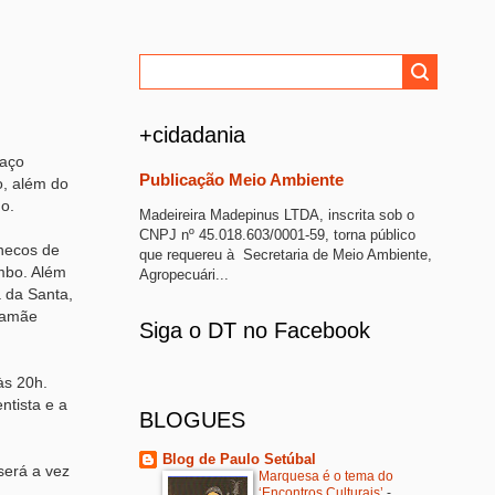
+cidadania
paço
Publicação Meio Ambiente
o, além do
o.
Madeireira Madepinus LTDA, inscrita sob o
CNPJ nº 45.018.603/0001-59, torna público
onecos de
que requereu à Secretaria de Meio Ambiente,
mbo. Além
Agropecuári...
 da Santa,
Mamãe
Siga o DT no Facebook
às 20h.
ntista e a
BLOGUES
Blog de Paulo Setúbal
será a vez
Marquesa é o tema do
‘Encontros Culturais’
-