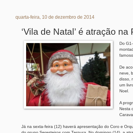
quarta-feira, 10 de dezembro de 2014
‘Vila de Natal’ é atração n
Do G1- 
montad
famoso 
De acor
neve, 
disso, 
um liv
Noel.
A prog
Nesta q
Carava
Já na sexta-feira (12) haverá apresentação do Coro e Orq
do grupo Seresteiros com Ternura. No domingo (14), a atra