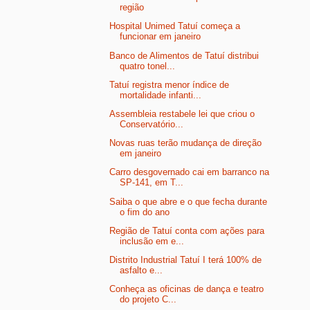
região
Hospital Unimed Tatuí começa a
funcionar em janeiro
Banco de Alimentos de Tatuí distribui
quatro tonel...
Tatuí registra menor índice de
mortalidade infanti...
Assembleia restabele lei que criou o
Conservatório...
Novas ruas terão mudança de direção
em janeiro
Carro desgovernado cai em barranco na
SP-141, em T...
Saiba o que abre e o que fecha durante
o fim do ano
Região de Tatuí conta com ações para
inclusão em e...
Distrito Industrial Tatuí I terá 100% de
asfalto e...
Conheça as oficinas de dança e teatro
do projeto C...