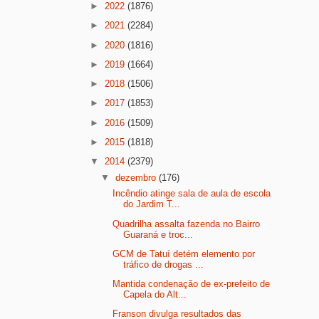
►
2022
(1876)
►
2021
(2284)
►
2020
(1816)
►
2019
(1664)
►
2018
(1506)
►
2017
(1853)
►
2016
(1509)
►
2015
(1818)
▼
2014
(2379)
▼
dezembro
(176)
Incêndio atinge sala de aula de escola
do Jardim T...
Quadrilha assalta fazenda no Bairro
Guaraná e troc...
GCM de Tatuí detém elemento por
tráfico de drogas ...
Mantida condenação de ex-prefeito de
Capela do Alt...
Franson divulga resultados das