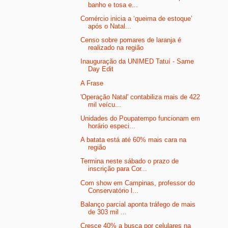
banho e tosa e...
Comércio inicia a ‘queima de estoque’
após o Natal...
Censo sobre pomares de laranja é
realizado na região
Inauguração da UNIMED Tatuí - Same
Day Edit
A Frase
'Operação Natal' contabiliza mais de 422
mil veícu...
Unidades do Poupatempo funcionam em
horário especi...
A batata está até 60% mais cara na
região
Termina neste sábado o prazo de
inscrição para Cor...
Com show em Campinas, professor do
Conservatório l...
Balanço parcial aponta tráfego de mais
de 303 mil ...
Cresce 40% a busca por celulares na