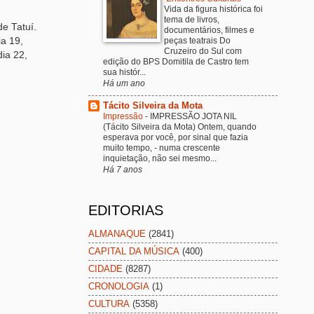
Vida da figura histórica foi
tema de livros,
de Tatuí.
documentários, filmes e
ia 19,
peças teatrais Do
Cruzeiro do Sul com
dia 22,
edição do BPS Domitila de Castro tem
sua histór...
Há um ano
Tácito Silveira da Mota
Impressão
-
IMPRESSÃO JOTA NIL
(Tácito Silveira da Mota) Ontem, quando
esperava por você, por sinal que fazia
muito tempo, - numa crescente
inquietação, não sei mesmo...
Há 7 anos
EDITORIAS
ALMANAQUE
(2841)
CAPITAL DA MÚSICA
(400)
CIDADE
(8287)
CRONOLOGIA
(1)
CULTURA
(5358)