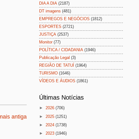
DIA A DIA
(2187)
DT imagens
(481)
EMPREGOS E NEGÓCIOS
(1812)
ESPORTES
(2721)
JUSTIÇA
(2537)
Monitor
(77)
POLÍTICA / CIDADANIA
(1946)
Publicação Legal
(3)
REGIÃO DE TATUÍ
(1964)
TURISMO
(1646)
VÍDEOS E ÁUDIOS
(1861)
Últimas Notícias
►
2026
(706)
ais antiga
►
2025
(1251)
►
2024
(1738)
►
2023
(1946)