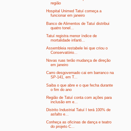
região
Hospital Unimed Tatuí começa a
funcionar em janeiro
Banco de Alimentos de Tatuí distribui
quatro tonel...
Tatuí registra menor índice de
mortalidade infanti...
Assembleia restabele lei que criou o
Conservatório...
Novas ruas terão mudança de direção
em janeiro
Carro desgovernado cai em barranco na
SP-141, em T...
Saiba o que abre e o que fecha durante
o fim do ano
Região de Tatuí conta com ações para
inclusão em e...
Distrito Industrial Tatuí I terá 100% de
asfalto e...
Conheça as oficinas de dança e teatro
do projeto C...