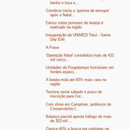
banho e tosa e...
Comércio inicia a ‘queima de estoque’
após o Natal...
Censo sobre pomares de laranja é
realizado na região
Inauguração da UNIMED Tatuí - Same
Day Edit
A Frase
'Operação Natal' contabiliza mais de 422
mil veícu...
Unidades do Poupatempo funcionam em
horário especi...
A batata está até 60% mais cara na
região
Termina neste sábado o prazo de
inscrição para Cor...
Com show em Campinas, professor do
Conservatório l...
Balanço parcial aponta tráfego de mais
de 303 mil ...
Cresce 40% a busca por celulares na