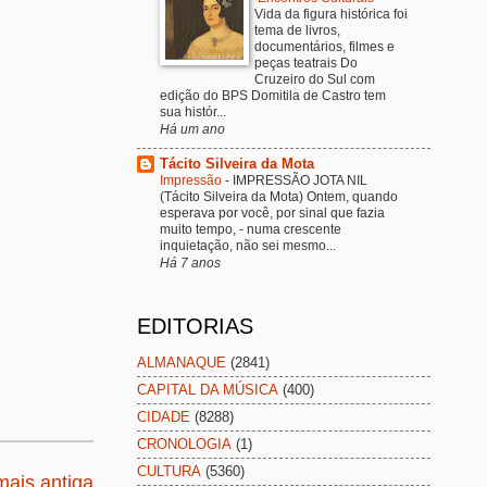
Vida da figura histórica foi
tema de livros,
documentários, filmes e
peças teatrais Do
Cruzeiro do Sul com
edição do BPS Domitila de Castro tem
sua histór...
Há um ano
Tácito Silveira da Mota
Impressão
-
IMPRESSÃO JOTA NIL
(Tácito Silveira da Mota) Ontem, quando
esperava por você, por sinal que fazia
muito tempo, - numa crescente
inquietação, não sei mesmo...
Há 7 anos
EDITORIAS
ALMANAQUE
(2841)
CAPITAL DA MÚSICA
(400)
CIDADE
(8288)
CRONOLOGIA
(1)
CULTURA
(5360)
ais antiga