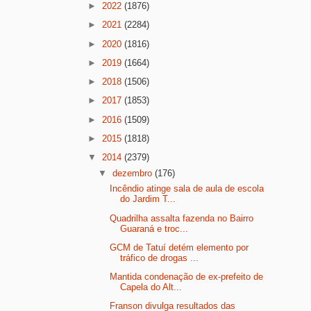
►
2022
(1876)
►
2021
(2284)
►
2020
(1816)
►
2019
(1664)
►
2018
(1506)
►
2017
(1853)
►
2016
(1509)
►
2015
(1818)
▼
2014
(2379)
▼
dezembro
(176)
Incêndio atinge sala de aula de escola
do Jardim T...
Quadrilha assalta fazenda no Bairro
Guaraná e troc...
GCM de Tatuí detém elemento por
tráfico de drogas ...
Mantida condenação de ex-prefeito de
Capela do Alt...
Franson divulga resultados das