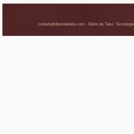
contato@diariodetatui.com - Diário de Tatuí. Tecnologi