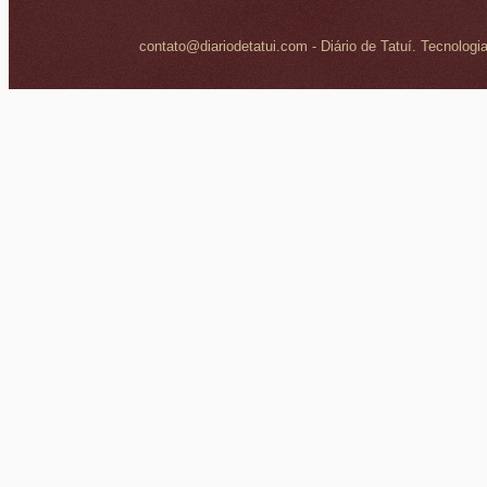
contato@diariodetatui.com - Diário de Tatuí. Tecnologi