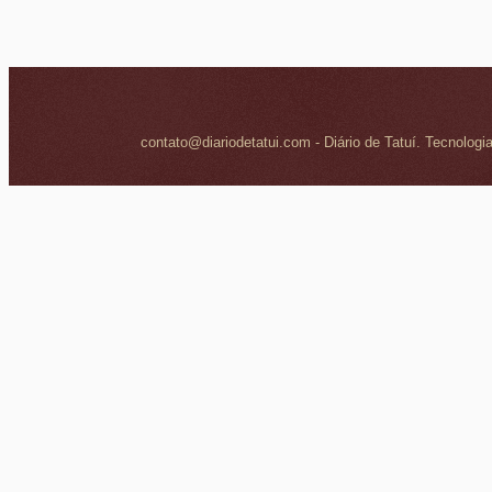
contato@diariodetatui.com - Diário de Tatuí. Tecnologi