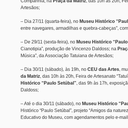
Companhia;
na
Praça da Matriz
,
das 10h às 20h,
Fei
Artesãos;
– Dia 27/11 (quarta-feira), no
Museu Histórico “Paul
entre navegares, armadilhas e quebra-cabeças”, com n
– De 29/11 (sexta-feira), no
Museu Histórico “Paulo
Cianotipia”, produção de Vincenzo Daldoss;
na
Praç
Música”, da Associação Tatuiana de Artesãos;
– Dia 30/11 (sábado), às 19h, no
CEU das Artes
, m
da Matriz
,
das 10h às 20h, Feira de Artesanato “Tatu
Histórico “Paulo Setúbal”
, das 9h às 17h, exposiç
Daldoss;
– Até o dia 30/11 (sábado), no
Museu Histórico “Pa
Histórico “Paulo Setúbal”, projeto “Amigos da natur
Educativo do Museu, com agendamentos pelo e-mai