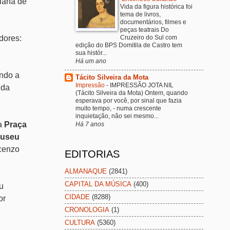
uiana de
Vida da figura histórica foi
tema de livros,
documentários, filmes e
peças teatrais Do
dores:
Cruzeiro do Sul com
edição do BPS Domitila de Castro tem
sua histór...
Há um ano
indo a
Tácito Silveira da Mota
Impressão
-
IMPRESSÃO JOTA NIL
 da
(Tácito Silveira da Mota) Ontem, quando
esperava por você, por sinal que fazia
muito tempo, - numa crescente
inquietação, não sei mesmo...
a
Praça
Há 7 anos
useu
ncenzo
EDITORIAS
ALMANAQUE
(2841)
CAPITAL DA MÚSICA
(400)
u
CIDADE
(8288)
or
CRONOLOGIA
(1)
CULTURA
(5360)