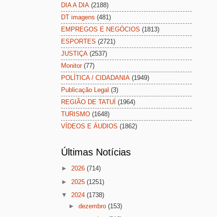
DIA A DIA
(2188)
DT imagens
(481)
EMPREGOS E NEGÓCIOS
(1813)
ESPORTES
(2721)
JUSTIÇA
(2537)
Monitor
(77)
POLÍTICA / CIDADANIA
(1949)
Publicação Legal
(3)
REGIÃO DE TATUÍ
(1964)
TURISMO
(1648)
VÍDEOS E ÁUDIOS
(1862)
Últimas Notícias
►
2026
(714)
►
2025
(1251)
▼
2024
(1738)
►
dezembro
(153)