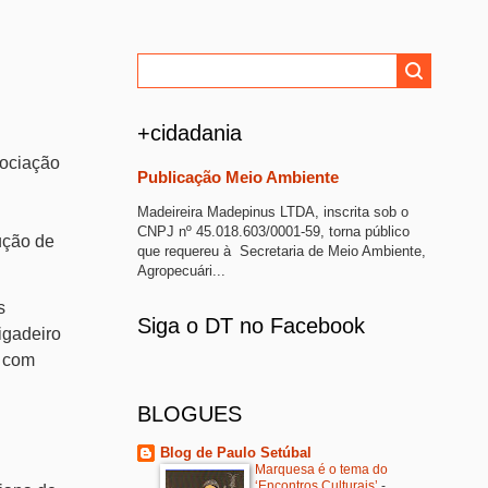
+cidadania
sociação
Publicação Meio Ambiente
Madeireira Madepinus LTDA, inscrita sob o
CNPJ nº 45.018.603/0001-59, torna público
ução de
que requereu à Secretaria de Meio Ambiente,
Agropecuári...
s
Siga o DT no Facebook
igadeiro
, com
BLOGUES
Blog de Paulo Setúbal
Marquesa é o tema do
‘Encontros Culturais’
-