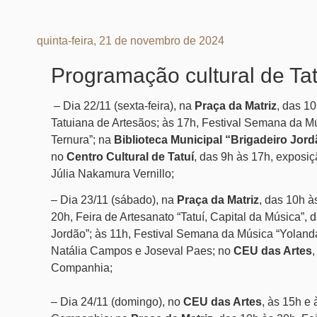
quinta-feira, 21 de novembro de 2024
Programação cultural de Ta
– Dia 22/11 (sexta-feira), na
Praça da Matriz
,
das 10
Tatuiana de Artesãos;
às 17h,
Festival Semana da Mú
Ternura”;
na
Biblioteca Municipal “Brigadeiro Jor
no
Centro Cultural de Tatuí
,
das 9h às 17h,
exposiçã
Júlia Nakamura Vernillo;
– Dia 23/11 (sábado), na
Praça da Matriz
,
das 10h à
20h,
Feira de Artesanato “Tatuí, Capital da Música”,
Jordão”;
às 11h,
Festival Semana da Música “Yolanda
Natália Campos e Joseval Paes;
no
CEU das Artes
Companhia;
– Dia 24/11 (domingo), no
CEU das Artes
,
às 15h e 