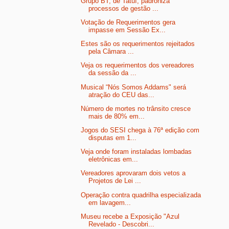
Grupo BT, de Tatuí, padroniza
processos de gestão ...
Votação de Requerimentos gera
impasse em Sessão Ex...
Estes são os requerimentos rejeitados
pela Câmara ...
Veja os requerimentos dos vereadores
da sessão da ...
Musical “Nós Somos Addams" será
atração do CEU das...
Número de mortes no trânsito cresce
mais de 80% em...
Jogos do SESI chega à 76ª edição com
disputas em 1...
Veja onde foram instaladas lombadas
eletrônicas em...
Vereadores aprovaram dois vetos a
Projetos de Lei ...
Operação contra quadrilha especializada
em lavagem...
Museu recebe a Exposição "Azul
Revelado - Descobri...