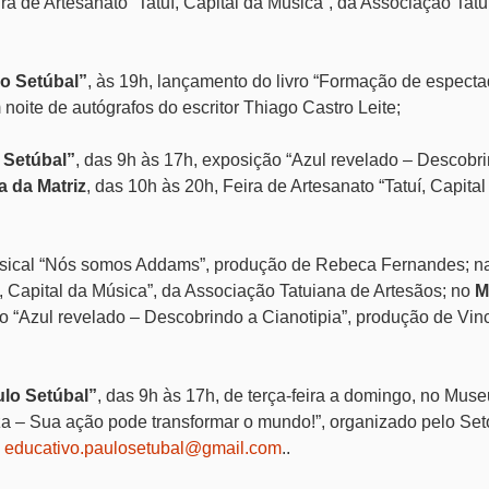
ra de Artesanato “Tatuí, Capital da Música”, da Associação Tat
o Setúbal”
,
às 19h,
lançamento do livro “Formação de especta
oite de autógrafos do escritor Thiago Castro Leite;
 Setúbal”
, das 9h às 17h, exposição “Azul revelado – Descobr
a da Matriz
,
das 10h às 20h, Feira de Artesanato “Tatuí, Capital
usical “Nós somos Addams”, produção de Rebeca Fernandes;
n
í, Capital da Música”, da Associação Tatuiana de Artesãos; no
M
ão “Azul revelado – Descobrindo a Cianotipia”, produção de Vi
ulo Setúbal”
, das 9h às 17h, de terça-feira a domingo, no Muse
eza – Sua ação pode transformar o mundo!”, organizado pelo Set
l
educativo.paulosetubal@gmail.com
..