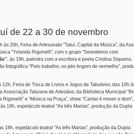
tuí de 22 a 30 de novembro
h às 20h,
Feira de Artesanato “Tatuí, Capital da Música”, da As
sica “Yolanda Rigonelli”, com o grupo “Seresteiros com
dão”
,
às 19h,
palestra com a escritora e poeta Cristina Siqueira;
o fotográfica “Pelo trabalho, os pés tingem de vermelho”, prod
s 12h,
Feira de Troca de Livros e Jogos de Tabuleiro;
das 10h à
 da Associação Tatuiana de Artesãos;
da Biblioteca Municipal “Br
 Rigonelli” e “Música na Praça”, show “Cantar é mover o dom”
,
às 18h,
espetáculo teatral “As três Marias”, produção da Dupla
às 18h,
espetáculo teatral “As três Marias”, produção da Dupla