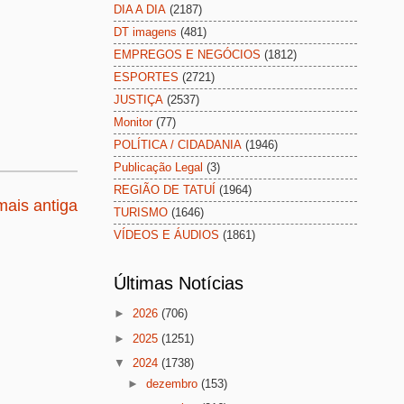
DIA A DIA
(2187)
DT imagens
(481)
EMPREGOS E NEGÓCIOS
(1812)
ESPORTES
(2721)
JUSTIÇA
(2537)
Monitor
(77)
POLÍTICA / CIDADANIA
(1946)
Publicação Legal
(3)
REGIÃO DE TATUÍ
(1964)
ais antiga
TURISMO
(1646)
VÍDEOS E ÁUDIOS
(1861)
Últimas Notícias
►
2026
(706)
►
2025
(1251)
▼
2024
(1738)
►
dezembro
(153)