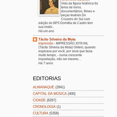
Vida da figura histórica foi
tema de livros,
documentários, filmes e
peças teatrais Do
Cruzeiro do Sul com
edição do BPS Domitila de Castro tem
sua histór...
Há um ano
Tácito Silveira da Mota
Impressão
-
IMPRESSÃO JOTA NIL
(Tácito Silveira da Mota) Ontem, quando
esperava por você, por sinal que fazia
muito tempo, - numa crescente
inquietação, não sei mesmo...
Há 7 anos
EDITORIAS
ALMANAQUE
(2841)
CAPITAL DA MÚSICA
(400)
CIDADE
(8287)
CRONOLOGIA
(1)
CULTURA
(5358)