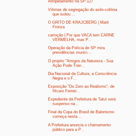
Atropelamento na SP-127
Vítimas de segregação do asilo-colônia
que isolou ...
O GRITO DE KRAJCBERG | Marli
Fronza
carroção | Por que VACA tem CARNE
VERMELHA, mas P...
Operação da Polícia de SP mira
previdências munici...
O projeto "Amigos da Natureza - Sua
Ação Pode Tran...
Dia Nacional da Cultura, a Consciência
Negra e o F...
Exposição "Do Zero ao Realismo", de
Hícaro Ferreir...
Expediente da Prefeitura de Tatuí será
suspenso na...
Final da Copa do Brasil de Balonismo
começa nesta ...
A Prefeitura anuncia o chamamento
público para a P...