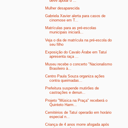
deve apoiar o ...
Mulher desaparecida
Gabriela Xavier alerta para casos de
cinomose em T...
Matrículas para as pré-escolas
municipais iniciarã...
Veja o dia de matrícula na pré-escola do
seu filho
Exposição do Cavalo Árabe em Tatuí
apresenta raça ...
Museu recebe o concerto "Nacionalismo
Brasileiro à...
Centro Paula Souza organiza ações
contra queimadas...
Prefeitura suspende mutirões de
castrações e denun...
Projeto "Música na Praça" receberá o
Quinteto Harm...
Cemitérios de Tatuí operarão em horário
especial n...
Criança de 4 anos morre afogada após