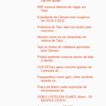
cair em açude...
BRF anuncia abertura de vagas em
Tatuí
Expediente da Câmara será suspenso
em 31/10 e 01/11
Prefeitura de Tatuí abre inscrições para
concurso:...
Homem morre ao ser atropelado em
rodovia de Tatuí;...
Veja os títulos de cidadania aprovados
pela Câmara...
Projeto pretende conectar alunos de balé
à identid...
CCR SPVias apoia concerto gratuito da
Camerata de ...
Paraquedista morre após sofrer acidente
durante sa...
Praça da Matriz sedia exposição de
encerramento do...
VÍDEO | TATUÍ EM FILMES 16mm - 03
DESFILE CÍVICO ...