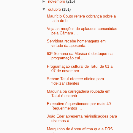
►
novembro
(216)
▼
outubro
(151)
Maurício Couto reitera cobrança sobre a
falta de b...
Veja as moções de aplausos concedidas
pela Câmara ...
Servidora recebe homenagens em
virtude da aposenta...
63ª Semana da Música é destaque na
programação cul...
Programação cultural de Tatuí de 01 a
07 de novembro
Sebrae Tatuí oferece oficina para
fidelizar clientes
Máquina pá carregadeira roubada em
Tatuí é encontr...
Executivo é questionado por mais 49
Requerimentos ...
João Eder apresenta reivindicações para
diversas á...
Marquinho de Abreu afirma que a DRS