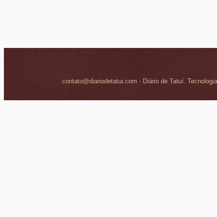
contato@diariodetatui.com - Diário de Tatuí. Tecnologi