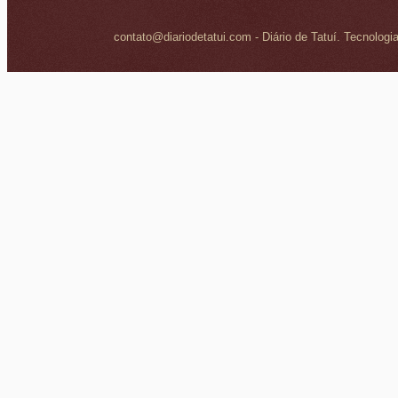
contato@diariodetatui.com - Diário de Tatuí. Tecnologi