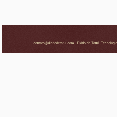
contato@diariodetatui.com - Diário de Tatuí. Tecnologi