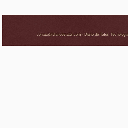
contato@diariodetatui.com - Diário de Tatuí. Tecnologi