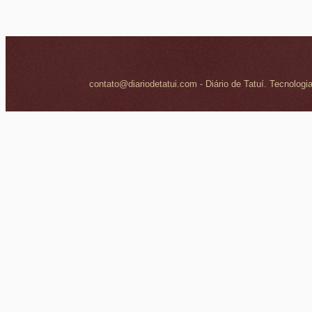
contato@diariodetatui.com - Diário de Tatuí. Tecnologi