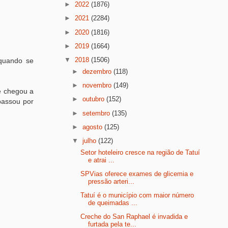
►
2022
(1876)
►
2021
(2284)
►
2020
(1816)
►
2019
(1664)
▼
2018
(1506)
 quando se
►
dezembro
(118)
►
novembro
(149)
e chegou a
►
outubro
(152)
 passou por
►
setembro
(135)
►
agosto
(125)
▼
julho
(122)
Setor hoteleiro cresce na região de Tatuí
e atrai ...
SPVias oferece exames de glicemia e
pressão arteri...
Tatuí é o município com maior número
de queimadas ...
Creche do San Raphael é invadida e
furtada pela te...