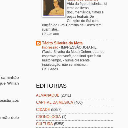
Vida da figura histórica foi
tema de livros,
documentários, filmes e
peças teatrais Do
Cruzeiro do Sul com
edição do BPS Domitila de Castro tem
sua histór...
Há um ano
Tácito Silveira da Mota
Impressão
-
IMPRESSÃO JOTA NIL
(Tácito Silveira da Mota) Ontem, quando
esperava por você, por sinal que fazia
muito tempo, - numa crescente
inquietação, não sei mesmo...
Há 7 anos
m caminhão
ue Willian
EDITORIAS
ALMANAQUE
(2841)
esistiu aos
CAPITAL DA MÚSICA
(400)
CIDADE
(8287)
CRONOLOGIA
(1)
irmão dele
CULTURA
(5358)