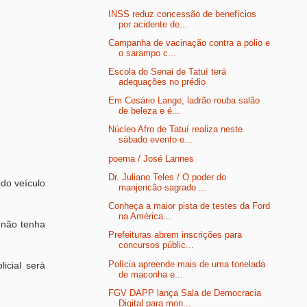
INSS reduz concessão de benefícios
por acidente de...
Campanha de vacinação contra a polio e
o sarampo c...
Escola do Senai de Tatuí terá
adequações no prédio
Em Cesário Lange, ladrão rouba salão
de beleza e é...
Núcleo Afro de Tatuí realiza neste
sábado evento e...
poema / José Lannes
Dr. Juliano Teles / O poder do
do veículo
manjericão sagrado ...
Conheça a maior pista de testes da Ford
na América...
 não tenha
Prefeituras abrem inscrições para
concursos públic...
Polícia apreende mais de uma tonelada
icial será
de maconha e...
FGV DAPP lança Sala de Democracia
Digital para mon...