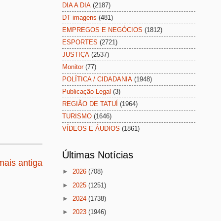
DIA A DIA
(2187)
DT imagens
(481)
EMPREGOS E NEGÓCIOS
(1812)
ESPORTES
(2721)
JUSTIÇA
(2537)
Monitor
(77)
POLÍTICA / CIDADANIA
(1948)
Publicação Legal
(3)
REGIÃO DE TATUÍ
(1964)
TURISMO
(1646)
VÍDEOS E ÁUDIOS
(1861)
Últimas Notícias
ais antiga
►
2026
(708)
►
2025
(1251)
►
2024
(1738)
►
2023
(1946)