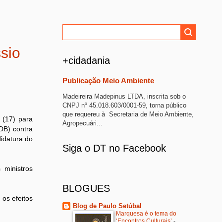
ssio
+cidadania
Publicação Meio Ambiente
Madeireira Madepinus LTDA, inscrita sob o
CNPJ nº 45.018.603/0001-59, torna público
que requereu à Secretaria de Meio Ambiente,
 (17) para
Agropecuári...
DB) contra
didatura do
Siga o DT no Facebook
 ministros
BLOGUES
os efeitos
Blog de Paulo Setúbal
Marquesa é o tema do
‘Encontros Culturais’
-