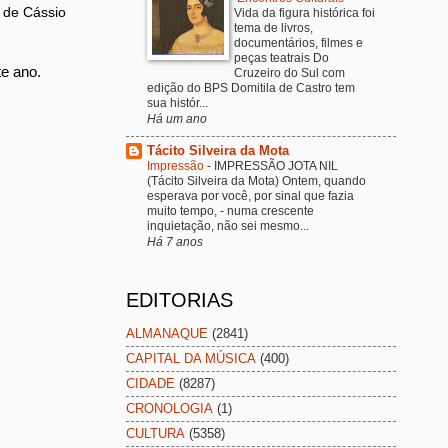
 de Cássio
Vida da figura histórica foi
tema de livros,
documentários, filmes e
peças teatrais Do
te ano.
Cruzeiro do Sul com
edição do BPS Domitila de Castro tem
sua histór...
Há um ano
Tácito Silveira da Mota
Impressão
-
IMPRESSÃO JOTA NIL
(Tácito Silveira da Mota) Ontem, quando
esperava por você, por sinal que fazia
muito tempo, - numa crescente
inquietação, não sei mesmo...
Há 7 anos
EDITORIAS
ALMANAQUE
(2841)
CAPITAL DA MÚSICA
(400)
CIDADE
(8287)
CRONOLOGIA
(1)
CULTURA
(5358)