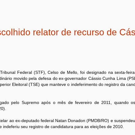
scolhido relator de recurso de Cá
ribunal Federal (STF), Celso de Mello, foi designado na sexta-feira
ordinário movido pela defesa do ex-governador Cássio Cunha Lima (PS
perior Eleitoral (TSE) que manteve o indeferimento do registro da can
lgado pelo Supremo após o mês de fevereiro de 2011, quando os
0).
utelar ao ex-deputado federal Natan Donadon (PMDB/RO) e suspendeu 
ndeferiu seu registro de candidatura para as eleições de 2010.