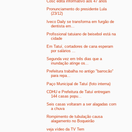
Cosc edita informativo aos 47 anos
Pronunciamento do presidente Lula
(23/12)
Iveco Daily se transforma em furgão de
dentista em...
Profissional tatuiano de beisebol está na
cidade
Em Tatuí, cortadores de cana esperam
por salários ...
Segunda vez em três dias que a
inundação atinge os...
Prefeitura trabalha no antigo "barrocão"
para repa...
Paço Municipal de Tatuí (foto interna)
CDHU e Prefeitura de Tatuí entregam
144 casas popu...
Seis casas voltaram a ser alagadas com
a chuva
Rompimento de tubulação causa
alagamento no Boqueirão
veja vídeo da TV Tem