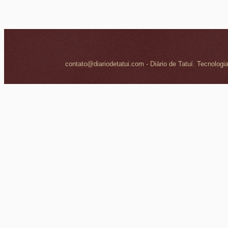
contato@diariodetatui.com - Diário de Tatuí. Tecnologi