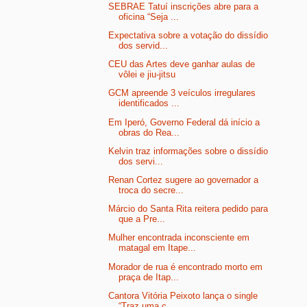
SEBRAE Tatuí inscrições abre para a
oficina “Seja ...
Expectativa sobre a votação do dissídio
dos servid...
CEU das Artes deve ganhar aulas de
vôlei e jiu-jitsu
GCM apreende 3 veículos irregulares
identificados ...
Em Iperó, Governo Federal dá início a
obras do Rea...
Kelvin traz informações sobre o dissídio
dos servi...
Renan Cortez sugere ao governador a
troca do secre...
Márcio do Santa Rita reitera pedido para
que a Pre...
Mulher encontrada inconsciente em
matagal em Itape...
Morador de rua é encontrado morto em
praça de Itap...
Cantora Vitória Peixoto lança o single
“Traz uma c...