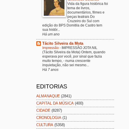
Vida da figura histórica foi
tema de livros,
documentários, filmes e
peças teatrais Do
Cruzeiro do Sul com
edição do BPS Domitila de Castro tem
sua histór...
Há um ano
Tácito Silveira da Mota
Impressão
-
IMPRESSÃO JOTA NIL
(Tácito Silveira da Mota) Ontem, quando
esperava por você, por sinal que fazia
muito tempo, - numa crescente
inquietação, não sei mesmo...
Há 7 anos
EDITORIAS
ALMANAQUE
(2841)
CAPITAL DA MÚSICA
(400)
CIDADE
(8287)
CRONOLOGIA
(1)
CULTURA
(5358)