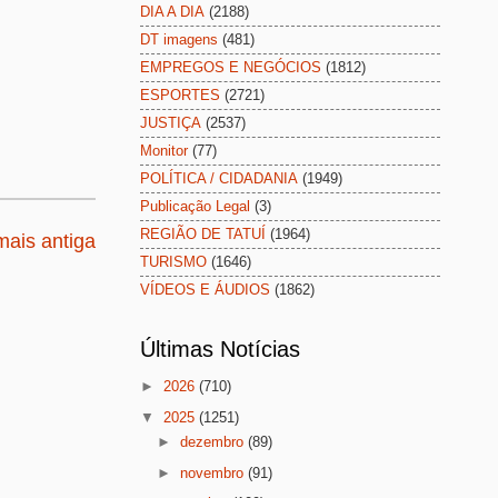
DIA A DIA
(2188)
DT imagens
(481)
EMPREGOS E NEGÓCIOS
(1812)
ESPORTES
(2721)
JUSTIÇA
(2537)
Monitor
(77)
POLÍTICA / CIDADANIA
(1949)
Publicação Legal
(3)
REGIÃO DE TATUÍ
(1964)
ais antiga
TURISMO
(1646)
VÍDEOS E ÁUDIOS
(1862)
Últimas Notícias
►
2026
(710)
▼
2025
(1251)
►
dezembro
(89)
►
novembro
(91)