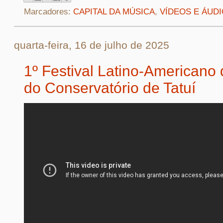
Marcadores:
CAPITAL DA MÚSICA
,
VÍDEOS E ÁUD
quarta-feira, 16 de julho de 2025
1º Festival Latino-Americano
do Conservatório de Tatuí