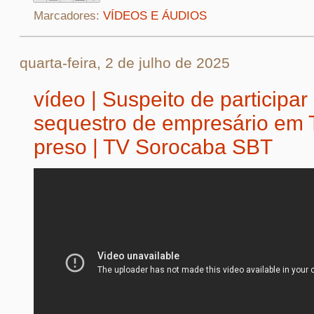
Marcadores:
VÍDEOS E ÁUDIOS
quarta-feira, 2 de julho de 2025
vídeo | Suspeito de participar
sequestro de empresário em T
preso | TV Sorocaba SBT