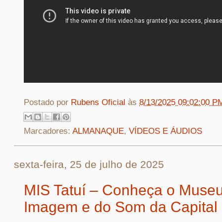
Postado por
Rubens Oficial
às
8/13/2025 09:02:00 P
Marcadores:
ALMANAQUE
,
VÍDEOS E ÁUDIOS
sexta-feira, 25 de julho de 2025
MIS Tatuí – Conheça o Muse
Imagem e do Som da Capital