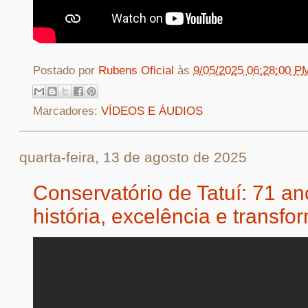
Postado por
Rubens Oficial
às
9/05/2025 06:28:00 P
Marcadores:
VÍDEOS E ÁUDIOS
quarta-feira, 13 de agosto de 2025
Conservatório de Tatuí: 71 a
história, excelência e transf