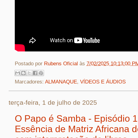
Postado por
Rubens Oficial
às
7/02/2025 10:13:00 P
Marcadores:
ALMANAQUE
,
VÍDEOS E ÁUDIOS
terça-feira, 1 de julho de 2025
O Papo é Samba - Episódio 1
Essência de Matriz Africana 