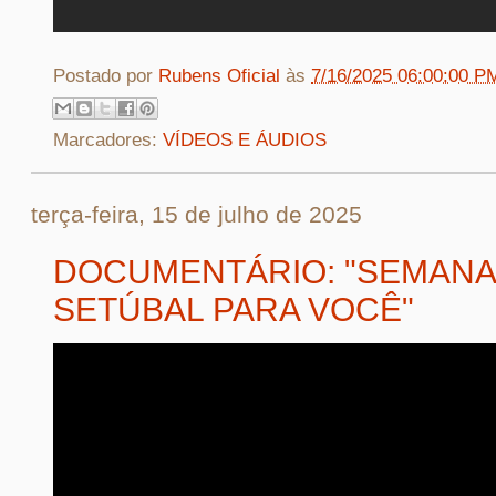
Postado por
Rubens Oficial
às
7/16/2025 06:00:00 P
Marcadores:
VÍDEOS E ÁUDIOS
terça-feira, 15 de julho de 2025
DOCUMENTÁRIO: "SEMANA
SETÚBAL PARA VOCÊ"