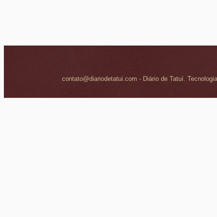
contato@diariodetatui.com - Diário de Tatuí. Tecnologi