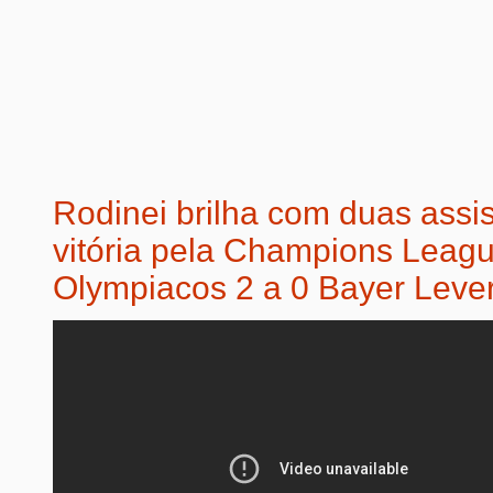
Rodinei brilha com duas assi
vitória pela Champions Leagu
Olympiacos 2 a 0 Bayer Leve