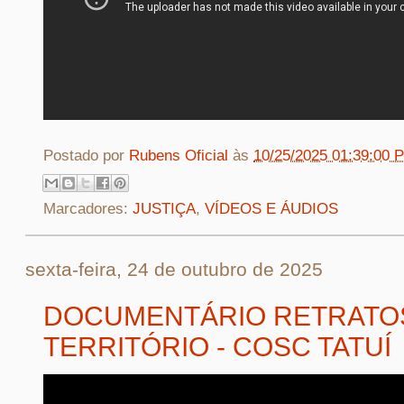
Postado por
Rubens Oficial
às
10/25/2025 01:39:00 
Marcadores:
JUSTIÇA
,
VÍDEOS E ÁUDIOS
sexta-feira, 24 de outubro de 2025
DOCUMENTÁRIO RETRATO
TERRITÓRIO - COSC TATUÍ