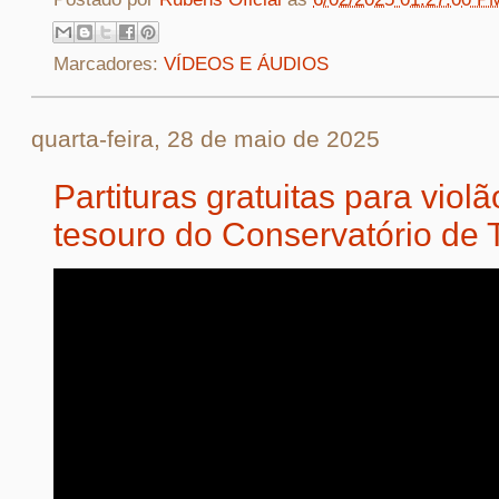
Marcadores:
VÍDEOS E ÁUDIOS
quarta-feira, 28 de maio de 2025
Partituras gratuitas para viol
tesouro do Conservatório de T