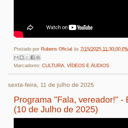
Postado por
Rubens Oficial
às
7/15/2025 11:30:00 P
Marcadores:
CULTURA
,
VÍDEOS E ÁUDIOS
sexta-feira, 11 de julho de 2025
Programa "Fala, vereador!" -
(10 de Julho de 2025)