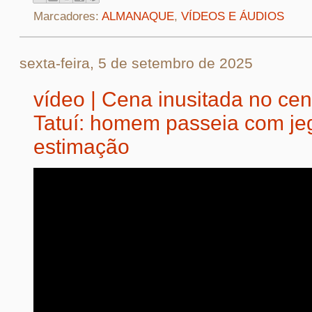
Marcadores:
ALMANAQUE
,
VÍDEOS E ÁUDIOS
sexta-feira, 5 de setembro de 2025
vídeo | Cena inusitada no cen
Tatuí: homem passeia com je
estimação