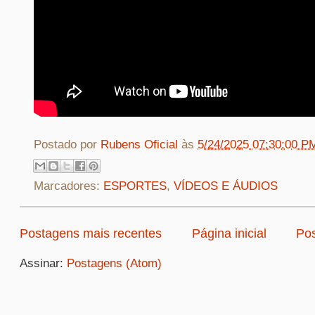
Postado por
Rubens Oficial
às
5/24/2025 07:30:00 P
Marcadores:
ESPORTES
,
VÍDEOS E ÁUDIOS
Postagens mais recentes
Página inicial
Pos
Assinar:
Postagens (Atom)