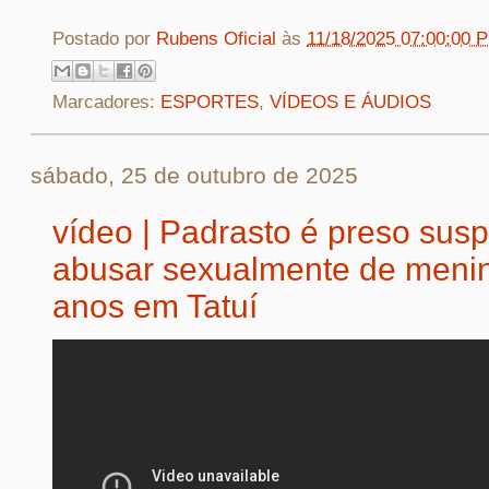
Postado por
Rubens Oficial
às
11/18/2025 07:00:00 
Marcadores:
ESPORTES
,
VÍDEOS E ÁUDIOS
sábado, 25 de outubro de 2025
vídeo | Padrasto é preso susp
abusar sexualmente de meni
anos em Tatuí