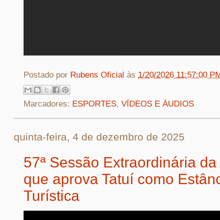
Postado por
Rubens Oficial
às
1/20/2026 11:57:00 P
Marcadores:
ESPORTES
,
VÍDEOS E ÁUDIOS
quinta-feira, 4 de dezembro de 2025
57ª Sessão Extraordinária d
que aprova Tatuí como Estân
Turística