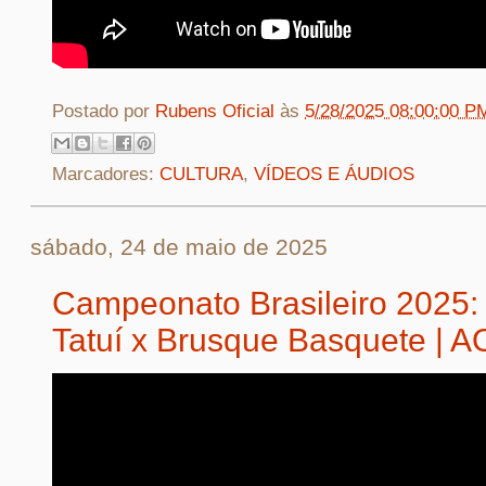
Postado por
Rubens Oficial
às
5/28/2025 08:00:00 P
Marcadores:
CULTURA
,
VÍDEOS E ÁUDIOS
sábado, 24 de maio de 2025
Campeonato Brasileiro 2025:
Tatuí x Brusque Basquete | 