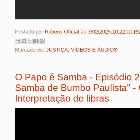
Postado por
Rubens Oficial
às
7/02/2025 10:22:00 P
Marcadores:
JUSTIÇA
,
VÍDEOS E ÁUDIOS
O Papo é Samba - Episódio 2
Samba de Bumbo Paulista" -
Interpretação de libras