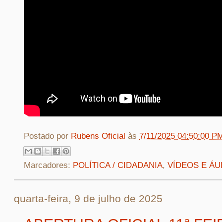
Postado por
Rubens Oficial
às
7/11/2025 04:50:00 P
Marcadores:
POLÍTICA / CIDADANIA
,
VÍDEOS E ÁU
quarta-feira, 9 de julho de 2025