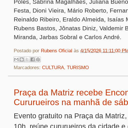
Poles, Sabrina Magalhães, Juliana Bueno,
Festa, Dioni Vieira, Mário Roberto, Ferna
Reinaldo Ribeiro, Eraldo Almeida, Isaías
Rubens Bastos, Jônatas Diniz, Valdemir 
Miranda, Jarbas Sobral e Carlos André.
Postado por
Rubens Oficial
às
4/15/2026 11:11:00 P
Marcadores:
CULTURA
,
TURISMO
Praça da Matriz recebe Encon
Cururueiros na manhã de sáb
Evento gratuito na Praça da Matriz, 
10h, reúne cururueiros da cidade e